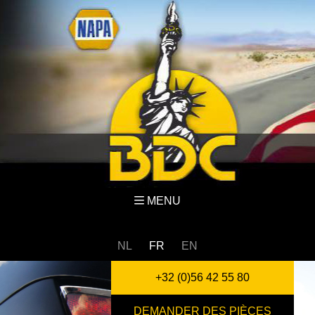
MENU
NL
FR
EN
+32 (0)56 42 55 80
DEMANDER DES PIÈCES