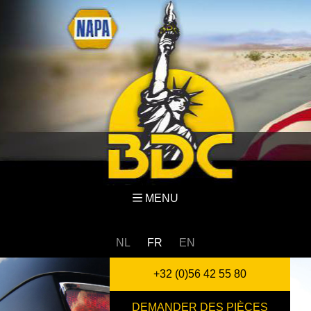
MENU
NL
FR
EN
+32 (0)56 42 55 80
DEMANDER DES PIÈCES