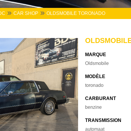
DC
CAR SHOP
OLDSMOBILE TORONADO
OLDSMOBIL
MARQUE
Oldsmobile
MODÈLE
toronado
CARBURANT
benzine
TRANSMISSION
automaat