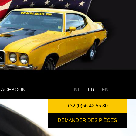
FACEBOOK
NL
FR
EN
+32 (0)56 42 55 80
DEMANDER DES PIÈCES