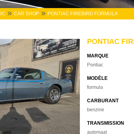
DC
CAR SHOP
PONTIAC FIREBIRD FORMULA
PONTIAC FI
MARQUE
Pontiac
MODÈLE
formula
CARBURANT
benzine
TRANSMISSION
automaat