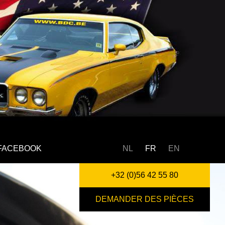
FACEBOOK
NL
FR
EN
+32 (0)56 42 55 80
DEMANDER DES PIÈCES