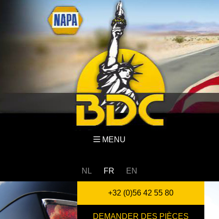
MENU
NL
FR
EN
+32 (0)56 42 55 80
DEMANDER DES PIÈCES