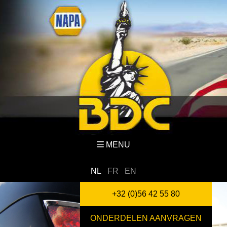
MENU
NL
FR
EN
+32 (0)56 42 55 80
ONDERDELEN AANVRAGEN