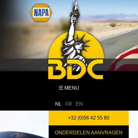
MENU
NL
FR
EN
+32 (0)56 42 55 80
ONDERDELEN AANVRAGEN