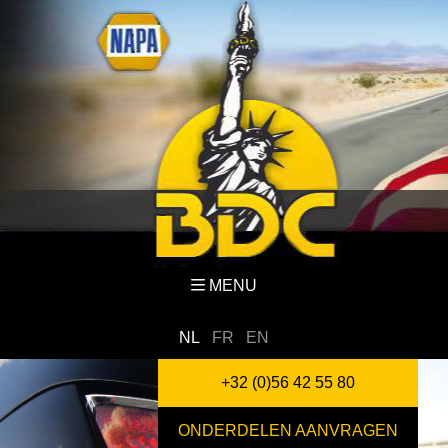
MENU
NL
FR
EN
+32 (0)56 42 55 80
ONDERDELEN AANVRAGEN