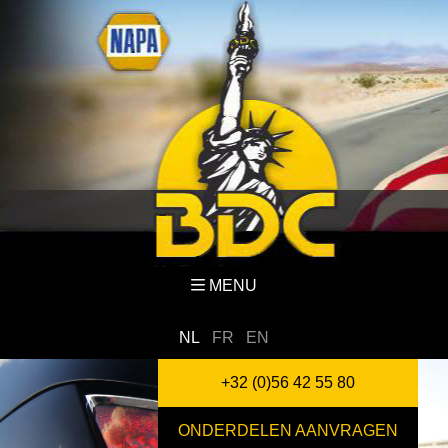
MENU
NL
FR
EN
+32 (0)56 42 55 80
ONDERDELEN AANVRAGEN