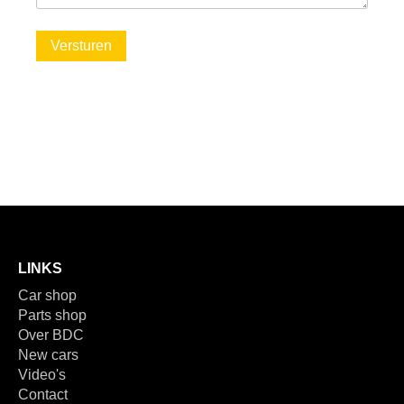
Versturen
LINKS
Car shop
Parts shop
Over BDC
New cars
Video's
Contact